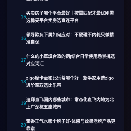
买卖房子哪个平台最好｜按需匹配才最优刚需
选稳妥平台卖房选直连平台
领导欺负下属如何应对：不硬碰不内耗只做精
准自保
什么的小草填合适的词|结合日常使用场景挑选
对应词汇
zigo摩卡壶和比乐蒂哪个好｜新手家用选zigo
进阶萃取选比乐蒂
迪拜直飞国内哪些城市：常态化直飞内地为北
上广深杭五座城市
藿香正气水哪个牌子好-体感与效果老牌产品更
靠谱