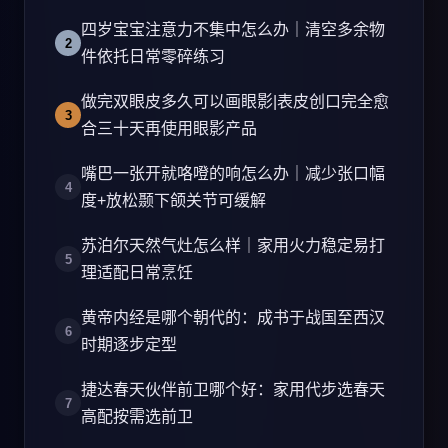
四岁宝宝注意力不集中怎么办｜清空多余物
件依托日常零碎练习
做完双眼皮多久可以画眼影|表皮创口完全愈
合三十天再使用眼影产品
嘴巴一张开就咯噔的响怎么办｜减少张口幅
度+放松颞下颌关节可缓解
苏泊尔天然气灶怎么样｜家用火力稳定易打
理适配日常烹饪
黄帝内经是哪个朝代的：成书于战国至西汉
时期逐步定型
捷达春天伙伴前卫哪个好：家用代步选春天
高配按需选前卫