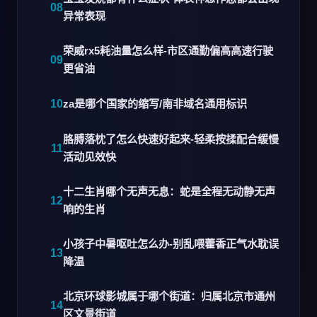
异常表现
荣威rx5耗油量怎么样-市区通勤偏高高速行驶
更省油
za是哪个国家的缩写/南非域名通用标识
胳膊落枕了怎么快速好起来-轻柔按揉配合缓慢
活动见效快
十二生肖哪个无声无息：蛇是全程无动静无声
响的生肖
小孩子中暑呕吐怎么办-别乱喂藿香正气水耽误
降温
北京环球影城属于哪个街道：归属北京市通州
区文景街道