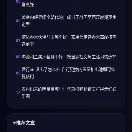
常烹饪
黄帝内经是哪个朝代的：成书于战国至西汉时期逐步
定型
捷达春天伙伴前卫哪个好：家用代步选春天高配按需
选前卫
陶瓷和金属牙套哪个好：按自身社交与生活习惯选择
建行etc没电了怎么办-自行更换内置纽扣电池即可恢
复使用
农村出来的明星有哪些：凭草根韧劲踏实打拼走红娱
乐圈
推荐文章