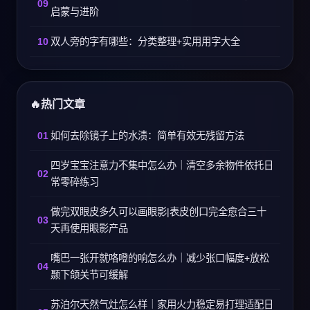
启蒙与进阶
双人旁的字有哪些：分类整理+实用用字大全
热门文章
如何去除镜子上的水渍：简单有效无残留方法
四岁宝宝注意力不集中怎么办｜清空多余物件依托日
常零碎练习
做完双眼皮多久可以画眼影|表皮创口完全愈合三十
天再使用眼影产品
嘴巴一张开就咯噔的响怎么办｜减少张口幅度+放松
颞下颌关节可缓解
苏泊尔天然气灶怎么样｜家用火力稳定易打理适配日