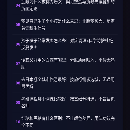
淀殿为什么被称为恶女：舆论塑造与执政失误叠加的
负面定论
梦见自己生了个小孩是什么意思：非胎梦预言，是潜
意识新生信号
孩子嗓子经常发炎怎么办：对症调理+科学防护杜绝
反复发炎
便宜又好用的面霜有哪些：分肤质闭眼入，平价无鸡
肋
去日本哪个城市旅游最好：按旅行需求选城，无通用
最优解
考研课程哪个网课比较好：按基础分科选，不盲目追
名师
红糖和黑糖有什么区别：不止颜色差异，用法功效完
全不同