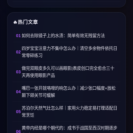
热门文章
如何去除镜子上的水渍：简单有效无残留方法
四岁宝宝注意力不集中怎么办｜清空多余物件依托日
常零碎练习
做完双眼皮多久可以画眼影|表皮创口完全愈合三十
天再使用眼影产品
嘴巴一张开就咯噔的响怎么办｜减少张口幅度+放松
颞下颌关节可缓解
苏泊尔天然气灶怎么样｜家用火力稳定易打理适配日
常烹饪
黄帝内经是哪个朝代的：成书于战国至西汉时期逐步