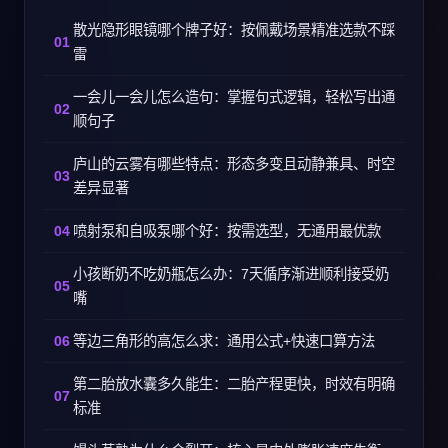
散光隐形眼镜哪个牌子好：按佩戴场景精准选款不踩
雷
一会儿一会儿怎么造句：掌握句式逻辑，轻松写出通
顺句子
庐山的云雾有哪些特点：形态多变且动静兼具、时空
差异显著
喷射泵和自吸泵哪个好：按需选型，无通用最优款
小孩断奶不吃奶瓶怎么办：7天循序渐进顺利接受奶
嘴
等边三角形的高怎么求：通用公式+快速口算方法
第二胎放水囊多久能生：二胎产程更快，时效有明确
标准