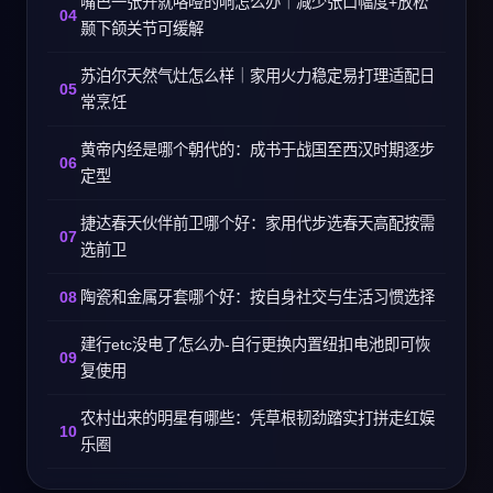
嘴巴一张开就咯噔的响怎么办｜减少张口幅度+放松
颞下颌关节可缓解
苏泊尔天然气灶怎么样｜家用火力稳定易打理适配日
常烹饪
黄帝内经是哪个朝代的：成书于战国至西汉时期逐步
定型
捷达春天伙伴前卫哪个好：家用代步选春天高配按需
选前卫
陶瓷和金属牙套哪个好：按自身社交与生活习惯选择
建行etc没电了怎么办-自行更换内置纽扣电池即可恢
复使用
农村出来的明星有哪些：凭草根韧劲踏实打拼走红娱
乐圈