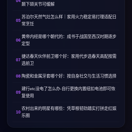
颞下颌关节可缓解
苏泊尔天然气灶怎么样｜家用火力稳定易打理适配日
常烹饪
黄帝内经是哪个朝代的：成书于战国至西汉时期逐步
定型
捷达春天伙伴前卫哪个好：家用代步选春天高配按需
选前卫
陶瓷和金属牙套哪个好：按自身社交与生活习惯选择
建行etc没电了怎么办-自行更换内置纽扣电池即可恢
复使用
农村出来的明星有哪些：凭草根韧劲踏实打拼走红娱
乐圈