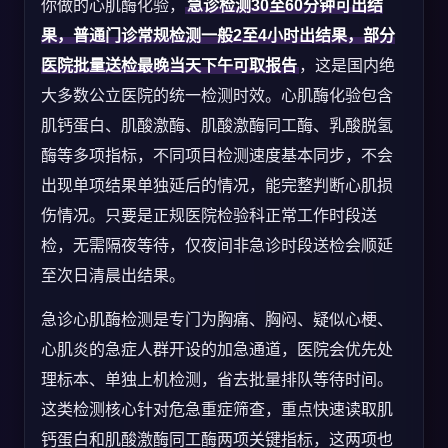
你做的心肌酶化验，
急诊检测30至60分钟可出结
果，普通门诊常规检测一般2至4小时出结果，部分
医院批量送检最晚当天下午可取报告
，这是国内绝
大多数公立医院的统一检测时效。心肌酶化验包含
肌钙蛋白、肌酸激酶、肌酸激酶同工酶、乳酸脱氢
酶等多项指标，不同项目检测速度基本同步，不会
出现单项结果单独延后的情况，能完整判断心肌损
伤情况。只要是正规医院检验科正常工作时段送
检，无需隔夜等待，仅夜间非急诊时段送检会顺延
至次日清晨出结果。
急诊心肌酶检测是专门为胸痛、胸闷、疑似心梗、
心肌炎的急症人群开设的加急通道，医院会优先处
理标本、单独上机检测，省去批量排队等待时间。
这类检测核心针对危急重症筛查，重点快速读取肌
钙蛋白和肌酸激酶同工酶两项关键指标，这两项也