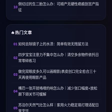
侧切过的生二胎怎么办：可顺产无硬性疤痕剖宫产指
征
热门文章
如何去除镜子上的水渍：简单有效无残留方法
四岁宝宝注意力不集中怎么办｜清空多余物件依托日
常零碎练习
做完双眼皮多久可以画眼影|表皮创口完全愈合三十
天再使用眼影产品
嘴巴一张开就咯噔的响怎么办｜减少张口幅度+放松
颞下颌关节可缓解
苏泊尔天然气灶怎么样｜家用火力稳定易打理适配日
常烹饪