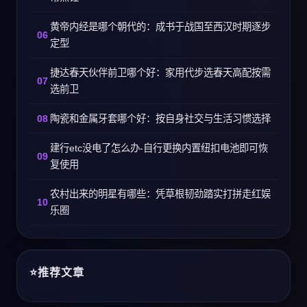
黄帝内经是哪个朝代的：成书于战国至西汉时期逐步
定型
捷达春天伙伴前卫哪个好：家用代步选春天高配按需
选前卫
陶瓷和金属牙套哪个好：按自身社交与生活习惯选择
建行etc没电了怎么办-自行更换内置纽扣电池即可恢
复使用
农村出来的明星有哪些：凭草根韧劲踏实打拼走红娱
乐圈
推荐文章