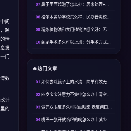
鼻子里面起泡了怎么办：居家处理+就医标准，快速消肿止痛
格尔木菁华学校怎么样：民办普惠校，适配基础学情慎冲高分
，中间
精炼植物油和食用植物油哪个好：无绝对优劣，按需选择才正确
迹，越
氧的情
阑尾手术多久可以上班：分手术方式定复工时间，精准可落地
消息发
，一门
热门文章
理清数
如何去除镜子上的水渍：简单有效无残留方法
四岁宝宝注意力不集中怎么办｜清空多余物件依托日常零碎练习
更改计
做完双眼皮多久可以画眼影|表皮创口完全愈合三十天再使用眼影产品
子里的
嘴巴一张开就咯噔的响怎么办｜减少张口幅度+放松颞下颌关节可缓解