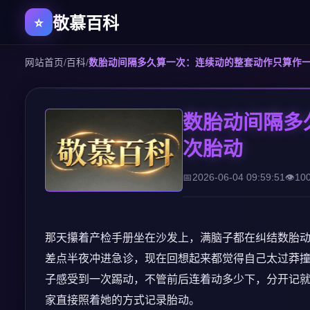
敬慕百科
网站首页
/
百科
/
数胎动间隔多久算一次：连续动的整套动作只算作
数胎动间隔多
次胎动
2026-06-04 09:59:51
10
那天攥着产检手册坐在沙发上，满脑子都在纠结数胎
差点半夜冲进急诊，现在回想起来都觉得自己太过莽
子感受到一次踢动，不管前后连着动多少下，分开记
家直接照着她的方式记录胎动。