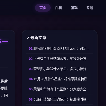
首页
百科
游戏
专题
最新文章
作一
脚后跟疼是什么原因吃什么药：对症用药快速缓解不适
下巴有白头粉刺怎么办：实操处理方法+避坑准则
梦见抓小鱼是什么意思：多是小幅好运，切忌贪多求快
12月28是什么星座：标准摩羯座特质判定精准可自查
，最后
只要肚
荣耀和华为有什么区别：分家后完全独立，选生态或选配置
后，回
饥饿疗法如何正确使用：精准控时控量，安全减脂调理