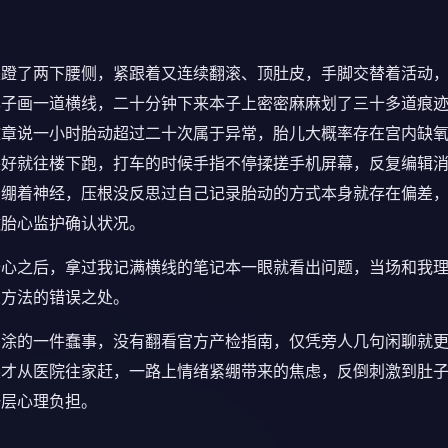
是蹬了两下腰侧，紧跟着又连续翻滚、顶肚皮，手脚交替着活动
本子画一道横线，二十分钟下来本子上密密麻麻划了三十多道痕
文章说一小时胎动超过二十次属于异常，胎儿大概率存在宫内缺
装好就往楼下跑，打车的时候手指不停揉搓手机屏幕，反复编辑
紧绷着神经，压根没反思过自己记录胎动的方式本身就存在偏差
做胎心监护确认状况。
胎心之后，拿过我记满横线的笔记本一眼就看出问题，当场和我
人方法的错误之处。
糊涂的一件蠢事，没有翻看官方产检指南，仅凭旁人几句闲聊就
晨才从医院往家赶，一路上情绪紧绷带来的焦虑，反倒刺激到肚
一层心理负担。