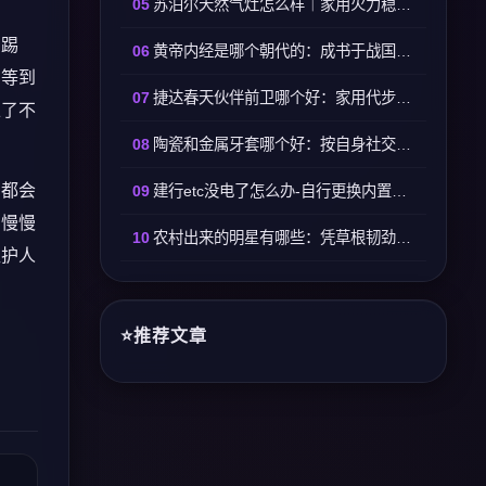
苏泊尔天然气灶怎么样｜家用火力稳定易打理适配日常烹饪
的踢
黄帝内经是哪个朝代的：成书于战国至西汉时期逐步定型
有等到
捷达春天伙伴前卫哪个好：家用代步选春天高配按需选前卫
上了不
陶瓷和金属牙套哪个好：按自身社交与生活习惯选择
，都会
建行etc没电了怎么办-自行更换内置纽扣电池即可恢复使用
安慢慢
农村出来的明星有哪些：凭草根韧劲踏实打拼走红娱乐圈
医护人
推荐文章