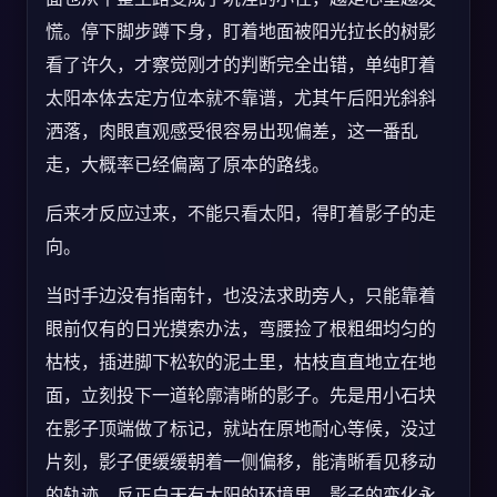
慌。停下脚步蹲下身，盯着地面被阳光拉长的树影
看了许久，才察觉刚才的判断完全出错，单纯盯着
太阳本体去定方位本就不靠谱，尤其午后阳光斜斜
洒落，肉眼直观感受很容易出现偏差，这一番乱
走，大概率已经偏离了原本的路线。
后来才反应过来，不能只看太阳，得盯着影子的走
向。
当时手边没有指南针，也没法求助旁人，只能靠着
眼前仅有的日光摸索办法，弯腰捡了根粗细均匀的
枯枝，插进脚下松软的泥土里，枯枝直直地立在地
面，立刻投下一道轮廓清晰的影子。先是用小石块
在影子顶端做了标记，就站在原地耐心等候，没过
片刻，影子便缓缓朝着一侧偏移，能清晰看见移动
的轨迹。反正白天有太阳的环境里，影子的变化永