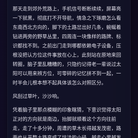
那天走到郊外荒路上，手机信号断断续续，屏幕亮
一下就黑，彻底打不开导航，情急之下琢磨怎么看
东南西北方向的，脚下的土路岔出好几条，蜿蜒着
钻进两旁的野草丛里，四周连一块像样的路牌、标
识都找不到。之前出门走到哪都依赖电子设备，压
根没把认方位这件事放在心上，此刻站在原地来回
转圈，脑子里乱糟糟的，只隐约记得老一辈说过太
阳可以用来辨方位，可零碎的记忆拼不到一起，一
时半会儿根本想不起具体该怎么对照区分。
风刮过草叶，沙沙响。
凭着脑子里那点模糊的印象瞎猜，下意识觉得太阳
正对的方向就是南边，抬脚就顺着这个方向往前
走，走了十多分钟，周遭的草木长得越发茂密，路
面也从平整土路变成了坑洼的小径，越走心里越发