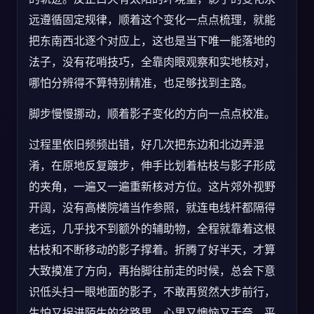
远遵循固定规律，顺着这个变化一点点梳理，就能
把东南西北逐个对应上，这也是当下唯一能落地的
法子，没有花哨技巧，全靠肉眼观察和实地核对，
哪怕分辨得不算特别精准，也足够找到主路。
脚步慢慢挪动，顺着影子变化的方向一点点校准。
过程里依旧频频出错，好几次把东边和北边弄混
淆，在原地反复踱步，伸手比划着枯枝与影子形成
的夹角，一遍又一遍重新核对方位。这片郊外视野
开阔，没有高楼院墙当作参照，就连电线杆都隔得
老远，几乎找不到额外的辅助物，全程就靠着这根
枯枝和不断移动的影子撑着。折腾了好半天，才算
大致摸准了方向，再抬脚往前走的时候，总会下意
识低头扫一眼地面的影子，不敢再贸然大步前行，
生怕又拐进陌生的岔路里，心里又懊恼又无奈，平