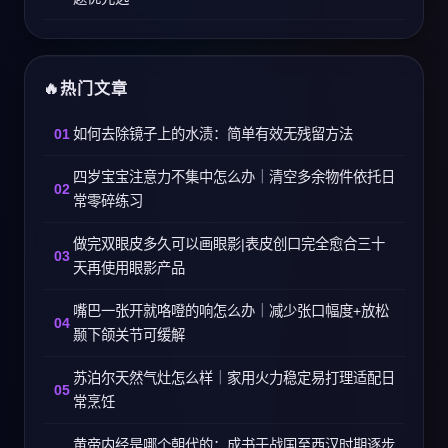
热门文章
如何去除镜子上的水渍：简单有效无残留方法
四岁宝宝注意力不集中怎么办｜清空多余物件依托日
常零碎练习
做完双眼皮多久可以画眼影|表皮创口完全愈合三十
天再使用眼影产品
嘴巴一张开就咯噔的响怎么办｜减少张口幅度+放松
颞下颌关节可缓解
苏泊尔天然气灶怎么样｜家用火力稳定易打理适配日
常烹饪
黄帝内经是哪个朝代的：成书于战国至西汉时期逐步