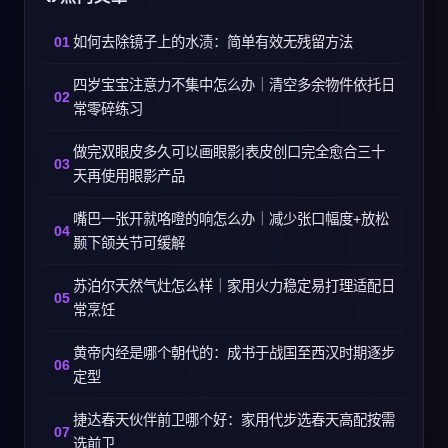
如何去除镜子上的水渍：简单有效无残留方法
四岁宝宝注意力不集中怎么办｜清空多余物件依托日
常零碎练习
做完双眼皮多久可以画眼影|表皮创口完全愈合三十
天再使用眼影产品
嘴巴一张开就咯噔的响怎么办｜减少张口幅度+放松
颞下颌关节可缓解
苏泊尔天然气灶怎么样｜家用火力稳定易打理适配日
常烹饪
黄帝内经是哪个朝代的：成书于战国至西汉时期逐步
定型
捷达春天伙伴前卫哪个好：家用代步选春天高配按需
选前卫