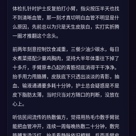
体检扎针时护士反复拍打小臂，指尖按压半天也找
不到清晰血管，那一刻才真切明白血管不明显是什
么原因，先前总以为只是天生皮肤白，实打实折腾
一圈才推翻这个念头。
前两年刻意控制饮食减重，三餐少油少碳水，每日
水煮菜搭配少量鸡胸肉，坚持大半年体重往下掉了
十多斤，手臂原本凸起的青筋彻底消得干干净净。
抬手用力甩胳膊，皮肤底下只透出淡淡的青影，抽
血、输液通通要多耗十分钟，护士总会疑惑是不是
皮下脂肪太薄，当时只当对方随口的判断，没放在
心上。
听信民间流传的热敷偏方，觉得用热毛巾敷手臂就
能把血管冲开，连续一周每晚热敷二十分钟，敷完
胳膊发烫泛红，抬手看静脉依旧模糊，反而手臂皮