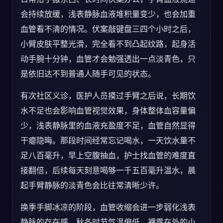
会持续放缓，浅表静脉血液堆积量变少，也会加重
血管看不清的情况。伏案敲键盘三四个小时之后，
小臂皮肤平整光滑，完全看不到凸起纹路，起身活
动手腕十分钟，血管才会勉强透出一点淡青色，只
是依旧达不到普通人随手可见的状态。
有次社区义诊，医护人员摸过手臂之后说，长期饮
水不足也会影响血管视觉效果，身体整体血容量偏
少，浅表静脉里的血液充盈度不足，血管自然显得
干瘪隐晦。那段时间经常忘记喝水，一天饮水量不
足八百毫升，早上空腹抽血，护士找血管的难度直
接翻倍，后续每天刻意喝够一千五百毫升温水，晨
起手臂静脉的淡青色会比往常清晰少许。
换季手脚冰凉的阶段，血管收缩会进一步弱化浅表
静脉的存在感，秋冬时节气温偏低，裸露在外的小