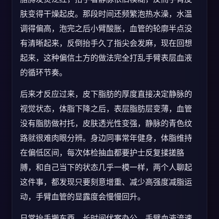
肤变得干燥起皮。那段时间还频繁泡热水澡，水温
调得偏高，泡完之后小臂酸胀，血管的轮廓半点没
有清晰起来，反倒抬手久了指尖会发麻，现在回想
起来，这种偏信土方的做法完全打乱手臂表层血液
的循环节奏。
后来才反应过来，皮下脂肪的厚度直接决定静脉的
视觉状态，体脂下降之后，表层脂肪层变薄，血管
没有脂肪做衬托，皮肤透光性变强，静脉的青色纹
路就很难肉眼分辨。身边同事常年健身，体脂维持
在偏低区间，每次体检抽血都要护士反复揉搓胳
膊，和自己当下的状态几乎一模一样，两个人聊起
这件事，都发现只要刻意增重、减少高强度减脂运
动，手臂血管的显露度会慢慢回升。
日常抬手搬东西、长时间伏案办公，手臂血液流速