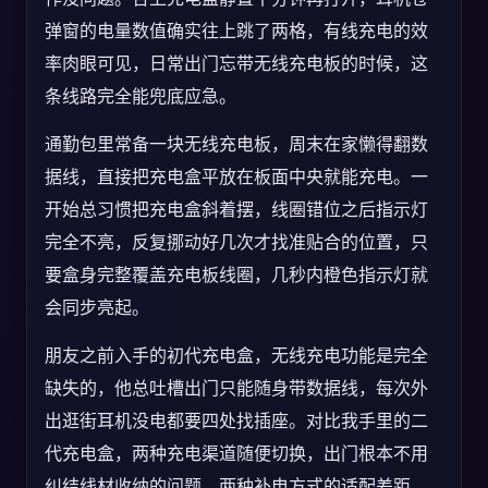
弹窗的电量数值确实往上跳了两格，有线充电的效
率肉眼可见，日常出门忘带无线充电板的时候，这
条线路完全能兜底应急。
通勤包里常备一块无线充电板，周末在家懒得翻数
据线，直接把充电盒平放在板面中央就能充电。一
开始总习惯把充电盒斜着摆，线圈错位之后指示灯
完全不亮，反复挪动好几次才找准贴合的位置，只
要盒身完整覆盖充电板线圈，几秒内橙色指示灯就
会同步亮起。
朋友之前入手的初代充电盒，无线充电功能是完全
缺失的，他总吐槽出门只能随身带数据线，每次外
出逛街耳机没电都要四处找插座。对比我手里的二
代充电盒，两种充电渠道随便切换，出门根本不用
纠结线材收纳的问题，两种补电方式的适配差距，