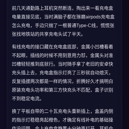
前几天通勤路上耳机突然断连，掏出来一看充电盒
电量直接见底，当时满脑子都在琢磨airpods充电盒
怎么充电，手边只揣了一根普通Type-C线，慌慌张
张找地铁站的共享充电头试了半天。
有线充电的接口藏在充电盒底部，金属小凹槽看着
不起眼，插线的时候不用刻意用力怼，金属头对准
凹槽轻轻推到底就行。当时随手拿了老旧的安卓快
充头插上去，充电盒指示灯亮了三秒就自动熄灭，
反复插拔两次都是一样的情况，折腾好久才搞明白
原装充电头功率和第三方快充头不匹配，盒子识别
不到稳定电流。
换了平板自带的二十瓦充电头重新插上，盒盖内侧
的指示灯稳稳亮起橙色，才确定有线补电的基础操
作没问题。合上充电盒静置十分钟再打开，耳机仓