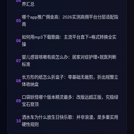
界汇总
哪个app推广佣金高：2026实测高佣平台分层适配指
南
如何用mp3下载歌曲：主流平台直下+格式转换全实
操
婴儿感冒咳嗽有痰怎么办：居家对症护理+就医判断
标准
长方形的纸怎么折盒子：零基础无裁剪，折出规整立
体收纳盒
口袋妖怪哪个版本精灵最多：改版远超正版，究极绿
宝石登顶
洒水车为什么放生日快乐歌：并非浪漫，是多重实用
硬性规则