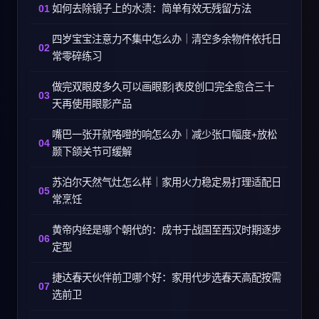
如何去除镜子上的水渍：简单有效无残留方法
四岁宝宝注意力不集中怎么办｜清空多余物件依托日
常零碎练习
做完双眼皮多久可以画眼影|表皮创口完全愈合三十
天再使用眼影产品
嘴巴一张开就咯噔的响怎么办｜减少张口幅度+放松
颞下颌关节可缓解
苏泊尔天然气灶怎么样｜家用火力稳定易打理适配日
常烹饪
黄帝内经是哪个朝代的：成书于战国至西汉时期逐步
定型
捷达春天伙伴前卫哪个好：家用代步选春天高配按需
选前卫