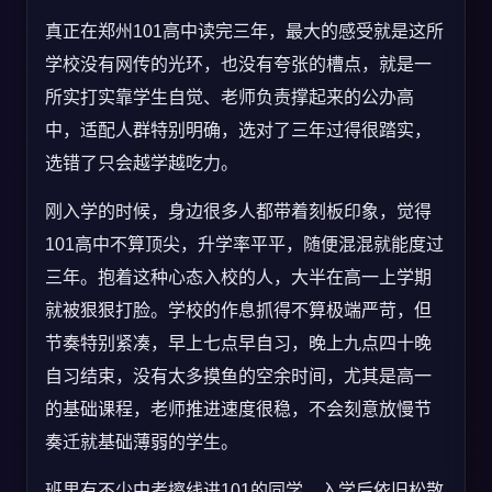
真正在郑州101高中读完三年，最大的感受就是这所
学校没有网传的光环，也没有夸张的槽点，就是一
所实打实靠学生自觉、老师负责撑起来的公办高
中，适配人群特别明确，选对了三年过得很踏实，
选错了只会越学越吃力。
刚入学的时候，身边很多人都带着刻板印象，觉得
101高中不算顶尖，升学率平平，随便混混就能度过
三年。抱着这种心态入校的人，大半在高一上学期
就被狠狠打脸。学校的作息抓得不算极端严苛，但
节奏特别紧凑，早上七点早自习，晚上九点四十晚
自习结束，没有太多摸鱼的空余时间，尤其是高一
的基础课程，老师推进速度很稳，不会刻意放慢节
奏迁就基础薄弱的学生。
班里有不少中考擦线进101的同学，入学后依旧松散