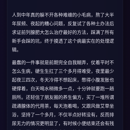
人到中年真的躲不开各种难缠的小毛病，熬了大半
年尿频、夜起的糟心问题，反复试了各种土办法后
求证前列腺肥大怎么治疗最好的方法，踩满了所有
新手会踩的坑，终于摸透了这个病最实在的处理逻
辑。
最蠢的一件事就是前期完全自我糊弄，仗着平时不
怎么生病，硬生生扛了三个多月得难受，夜里最少
起夜三四次，冬天冷得不想起床，憋得小腹发胀也
硬撑着，白天喝水稍微多一点，十分钟就要跑一趟
厕所。还轻信了朋友圈的养生偏方，买了一堆所谓
疏通腺体的代用茶，每天泡着喝，又跟风做艾草坐
浴，坚持了一个多月，不仅半点好转没有，反而排
尿无力的情况更明显了，有时候小便结束还会有残