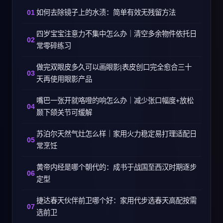
如何去除镜子上的水渍：简单有效无残留方法
四岁宝宝注意力不集中怎么办｜清空多余物件依托日
常零碎练习
做完双眼皮多久可以画眼影|表皮创口完全愈合三十
天再使用眼影产品
嘴巴一张开就咯噔的响怎么办｜减少张口幅度+放松
颞下颌关节可缓解
苏泊尔天然气灶怎么样｜家用火力稳定易打理适配日
常烹饪
黄帝内经是哪个朝代的：成书于战国至西汉时期逐步
定型
捷达春天伙伴前卫哪个好：家用代步选春天高配按需
选前卫