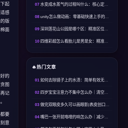
坐下起
水变成水蒸气的过程叫什么：核心定义与实操区分标准
不适感
unity怎么做动画：零基础快速上手的实操流程与核心技巧
身的版
深圳莲花山公园是哪个区：精准区位与实用出行信息
纯棉面
四维彩超怎么看胎儿是男是女：精准看体态特征，拒绝盲目判断
热门文章
刚好的
如何去除镜子上的水渍：简单有效无残留方法
次贪图
四岁宝宝注意力不集中怎么办｜清空多余物件依托日常零碎练习
总再记
扣。
做完双眼皮多久可以画眼影|表皮创口完全愈合三十天再使用眼影产品
次都要
嘴巴一张开就咯噔的响怎么办｜减少张口幅度+放松颞下颌关节可缓解
用刻意