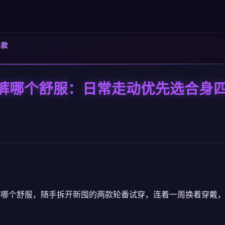
角款
裤哪个舒服：日常走动优先选合身
1
裤哪个舒服，随手拆开新囤的两款轮番试穿，连着一周换着穿戴