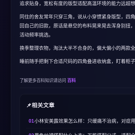
追求贴身，宽松有度的版型适配高温环境的能力远超
同住的舍友常年只穿三角，说从小穿惯紧身版型，四
回自己的旧款，原话是悬空的布料晃来晃去浑身别扭
活动频率挑选。
换季整理衣物，淘汰大半不合身的，偏大偏小的两款
睡前随手把剩下合适尺码的四角叠进收纳盒，盯着柜
了解更多百科知识请访问
百科
相关文章
小林安美露效果怎么样：只缓痛不治病，对症