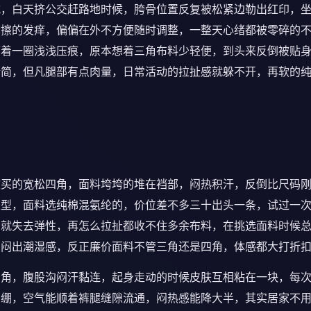
式，白天挤公交赶路地时候，胯骨位置反复被松紧边勒出红印，
摩擦的发痒，偏偏在外不方便随时调整，一整天心绪都被零碎的
带着一圈浅浅压痕，原本想着三角布料少轻便，到头来反倒被贴
精简，但凡腿部有点肉量，日常活动的拉扯感就躲不开，再软的
软买的宽松四角，面料垮垮的堆在裆部，闷热积汗，反倒比尺码
版型，面料选纯棉混氨纶的，价位差不多三十出头一条，试过一
紧就失去弹性，再怎么拉扯都收不住多余布料，在挑选面料时候
部闷出潮湿感，反正廉价面料不管三角还是四角，体感都大打折
三角，腹股沟闷汗黏连，起身走动的时候皮肤互相粘在一块，每
紧绷，空气能顺着裤腿缝隙流通，闷热感能降大半，其实居家不