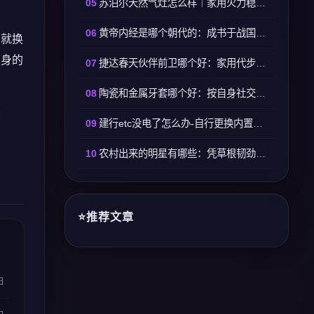
苏泊尔天然气灶怎么样｜家用火力稳定易打理适配日常烹饪
黄帝内经是哪个朝代的：成书于战国至西汉时期逐步定型
了就换
自身的
捷达春天伙伴前卫哪个好：家用代步选春天高配按需选前卫
陶瓷和金属牙套哪个好：按自身社交与生活习惯选择
建行etc没电了怎么办-自行更换内置纽扣电池即可恢复使用
农村出来的明星有哪些：凭草根韧劲踏实打拼走红娱乐圈
推荐文章
日