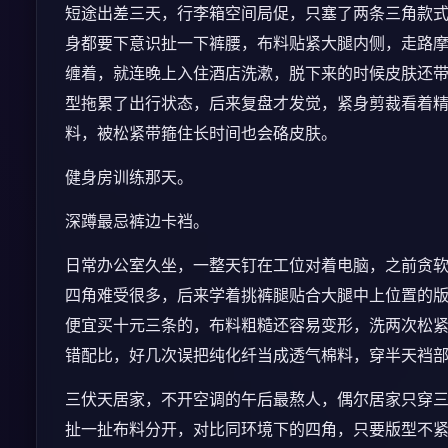
短途出差三天，行李箱空间局促，只塞了两条三角款
身都要下意识扯一下裤腰，布料贴紧大腿内侧，走路
缠着，就连晚上入住酒店洗漱，脱下来的时候皮肤还
型拖累了出行状态，后来复盘才发觉，紧身剪裁看着
料，被松紧带箍住长时间也会硌皮肤。
健身房训练那天。
深蹲最忌裤边卡裆。
日常办公室久坐，一整天钉在工位对着电脑，之前贪
四角难受很多，后来学着挑裤腿贴合大腿中上位置的
便宜买十元三条的，布料粗糙还容易变形，洗两次松
错配比，好几次误把纯化纤当成透气棉料，穿半天裆
三伏天居家，不开空调的午后最熬人，偶尔居家只穿
扯一扯布料分开，对比同环境下的四角，只要版型不