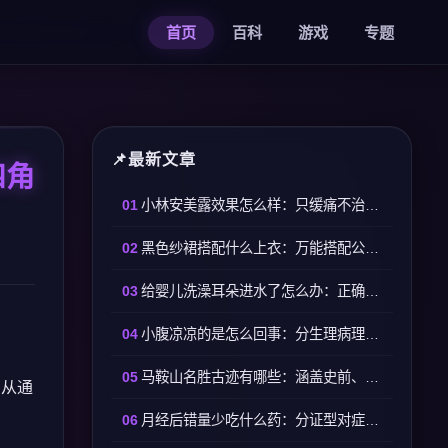
首页
百科
游戏
专题
最新文章
四角
小林安美露效果怎么样：只缓痛不治病，对症用才有效
黑色纱裙搭配什么上衣：万能搭配公式，适配全场景不踩雷
给婴儿洗澡耳朵进水了怎么办：正确处理能杜绝耳部炎症
小腹凉凉的是怎么回事：分生理病理，对症就能改善
马鞍山名胜古迹有哪些：涵盖史前、诗词、楚汉核心古迹清单
，从通
月经后错量少吃什么药：分证型对症用药，避免盲目进补