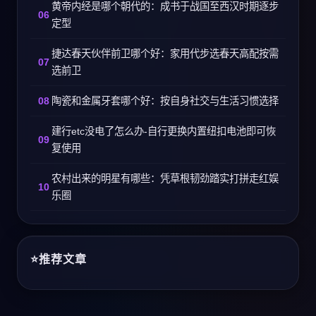
黄帝内经是哪个朝代的：成书于战国至西汉时期逐步
定型
捷达春天伙伴前卫哪个好：家用代步选春天高配按需
选前卫
陶瓷和金属牙套哪个好：按自身社交与生活习惯选择
建行etc没电了怎么办-自行更换内置纽扣电池即可恢
复使用
农村出来的明星有哪些：凭草根韧劲踏实打拼走红娱
乐圈
推荐文章