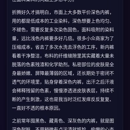
折腾好久才搞明白，市面上大多数平价深色内裤，
用的都是低成本的工业染料，深色想要上色均匀、
不褪色，需要反复多次染色固色，面料吸附的染料
量，远比浅色内裤要多好几倍。很多小众商家为了
压缩成本，省去了多次水洗去浮色的工序，新内裤
看着干净整洁，布料的纤维缝隙里其实藏着大量未
脱落的色素残渣和化学助剂。私密部位的皮肤是全
身最娇嫩、屏障最薄弱的区域，还长期处于密闭不
透气的环境里，贴身穿着深色内裤，出汗之后汗液
会稀释残留的色素，慢慢渗透进皮肤表层，持续不
断的产生刺激，这也是我当时泛红发痒反反复复、
一直好不透的根本原因。
之前常年囤黑色、藏青色、深灰色的内裤，就是图
深色耐脏，不用稍微有点污渍就尴尬，偷懒的心态