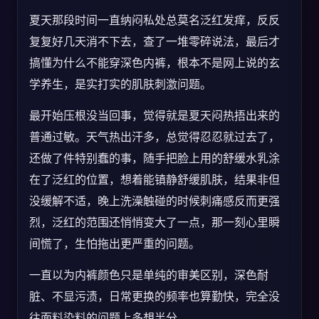
夏天那段时间一直纳闷私处总莫名泛红发痒，反反
复复好几天消不下去，查了一堆零碎说法，最后才
搞懂为什么不能穿深色内裤，根本不是网上说的玄
学养生，是实打实的肌肤刺激问题。
最开始压根没当回事，觉得就是夏天闷热捂出来的
普通过敏。天气热出汗多，总觉得忍忍就过去了，
还做了件特别蠢的事，随手把脸上用的舒缓水乳涂
在了泛红的位置，想着能镇静舒缓肌肤，结果非但
没缓解不适，晚上洗澡触碰的时候刺痛感反而更强
烈，泛红的范围还悄悄变大了一点，那一刻心里瞬
间慌了，生怕拖出更严重的问题。
一直以为内裤颜色只是单纯的审美区别，深色耐
脏、不显污渍，日常更换的频率也算勤快，完全没
往面料染料的问题上多想半分。