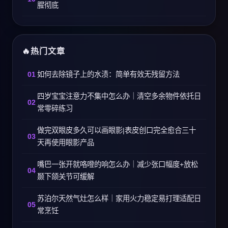
腥彻底
热门文章
如何去除镜子上的水渍：简单有效无残留方法
四岁宝宝注意力不集中怎么办｜清空多余物件依托日
常零碎练习
做完双眼皮多久可以画眼影|表皮创口完全愈合三十
天再使用眼影产品
嘴巴一张开就咯噔的响怎么办｜减少张口幅度+放松
颞下颌关节可缓解
苏泊尔天然气灶怎么样｜家用火力稳定易打理适配日
常烹饪