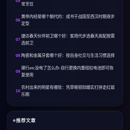
常烹饪
黄帝内经是哪个朝代的：成书于战国至西汉时期逐步
定型
捷达春天伙伴前卫哪个好：家用代步选春天高配按需
选前卫
陶瓷和金属牙套哪个好：按自身社交与生活习惯选择
建行etc没电了怎么办-自行更换内置纽扣电池即可恢
复使用
农村出来的明星有哪些：凭草根韧劲踏实打拼走红娱
乐圈
推荐文章