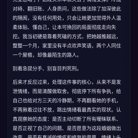
对峙、翻旧账、人身质问，这些做法除了加深彼此
的隔阂，没有任何用处，只会让她更加觉得外人温
柔体贴、懂自己，让本可挽回的局面彻底走向失
控。我当初硬是靠着死磕的方式，把她越推越远，
整整一个月，家里没有半点欢声笑语，两个人同住
一个屋檐，却像最陌生的路人。
别着急提分手、别盲目判死刑。
后来才反应过来，处理这件事的核心，从来不是发
泄情绪，而是清醒做取舍。彻底停下所有争执，给
自己也给对方三天的冷静期，不再翻看她的手机，
不再揪着过往不放，跳出情绪看最真实的现状。认
真观察她的态度：是否主动切断了所有暧昧联系、
是否正视了自己的问题、是否愿意为这段婚姻做出
改变、是否有真诚的愧疚和修复的意愿。情绪上头