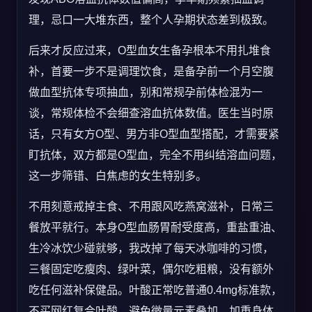
理，忌口一大堆东西，整个人孕期状态差到极致。
后来才反应过来，O型血女生备孕根本不用扎堆食
补，首要一步不是调理饮食，是备孕前一个月空腹
做血型抗体专项抽血，别和常规孕前体检混为一
谈，常规体检不会细查溶血抗体数值。医生当时原
话，只有女方O型、男方非O型血型搭配，才需要紧
盯抗体，双方都是O型血，完全不用纠结溶血问题，
这一步筛错、白焦虑的女生特别多。
不用刻意戒掉主食、不用跟风吃燕窝滋补，日常三
餐放平就行。本身O型血肠胃耐受度高，重盐重油、
生冷冰饮少碰就够，我改掉了每天冰咖啡的习惯，
三餐固定吃瘦肉、绿叶菜，偶尔吃粗粮，没有额外
吃任何滋补保健品。叶酸正常吃普通0.4mg标准款，
不买网红复合叶酸，避免微量元素叠加，加重身体