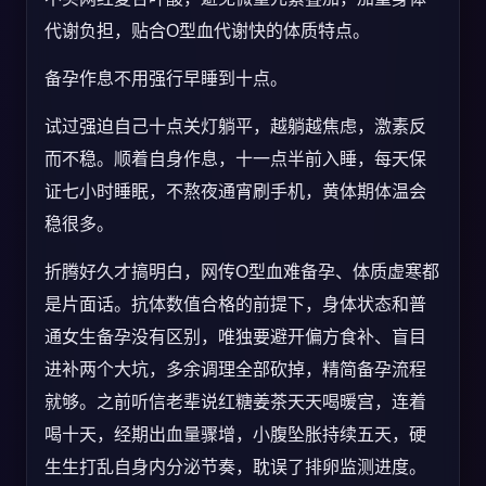
代谢负担，贴合O型血代谢快的体质特点。
备孕作息不用强行早睡到十点。
试过强迫自己十点关灯躺平，越躺越焦虑，激素反
而不稳。顺着自身作息，十一点半前入睡，每天保
证七小时睡眠，不熬夜通宵刷手机，黄体期体温会
稳很多。
折腾好久才搞明白，网传O型血难备孕、体质虚寒都
是片面话。抗体数值合格的前提下，身体状态和普
通女生备孕没有区别，唯独要避开偏方食补、盲目
进补两个大坑，多余调理全部砍掉，精简备孕流程
就够。之前听信老辈说红糖姜茶天天喝暖宫，连着
喝十天，经期出血量骤增，小腹坠胀持续五天，硬
生生打乱自身内分泌节奏，耽误了排卵监测进度。