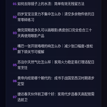
如何去除镜子上的水渍：简单有效无残留方法
四岁宝宝注意力不集中怎么办｜清空多余物件依托日
常零碎练习
做完双眼皮多久可以画眼影|表皮创口完全愈合三十
天再使用眼影产品
嘴巴一张开就咯噔的响怎么办｜减少张口幅度+放松
颞下颌关节可缓解
苏泊尔天然气灶怎么样｜家用火力稳定易打理适配日
常烹饪
黄帝内经是哪个朝代的：成书于战国至西汉时期逐步
定型
捷达春天伙伴前卫哪个好：家用代步选春天高配按需
选前卫