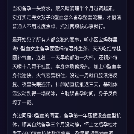
当初备孕一头雾水，跟风瞎调理半个月越调越累，
实打实走完女孩子O型血怎么备孕整套流程，才摸清
普通人不用过度焦虑、抓准两项核心事就行。
最开始犯了所有人都会犯的蠢事，听小区宝妈群里
说O型血女生备孕要猛喝祛湿养生茶、天天吃红枣桂
圆补气血，连着二十天早晚都泡一大杯，还额外每
天嚼十几颗干桂圆。本身体质偏燥热，加上O型血本
身代谢快、火气容易积住，没过一周就口腔溃疡反
复、夜里失眠盗汗，排卵期直接推迟三天，基础体
温波动乱得一塌糊涂，白耽误备孕时间，身子反倒
垮了一截。
身边同是O型血的闺蜜，备孕第一年压根没查血型抗
体，顺其自然备孕三个月没动静，怀上之后孕检才
发现ABO溶血抗体数值偏高，孕早期频繁抽血调