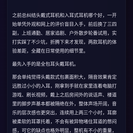
之前总纠结头戴式耳机和入耳式耳机哪个好，一开
始单凭外观和网上的评价盲目入手，前后换了三四
副，上班通勤、居家追剧、户外散步轮番试用，实
打实踩了不少坑，折腾下来才发现，两款耳机的体
验差距，全藏在日常使用的细节里。
最先入手的是全包耳头戴耳机。
那会单纯觉得头戴款式包裹面积大，隔音效果肯定
远胜过小小的入耳，刚拿到手就在家里连着电脑打
游戏、刷长视频，戴上之后房间外的说话声、楼道
里的脚步声基本都被隔绝在外，整体声场开阔，音
乐的层次感也更突出，连续用上两三个小时，耳廓
被柔软的耳罩托着，不会有被异物堵住耳道的憋闷
感，可它的缺点也格外明显，整机有不小的重量，