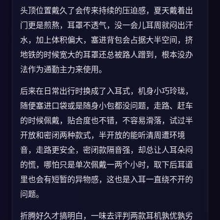
头顶位置戴久了会传来持续的压迫感，夏天戴着出
门更是煎熬，耳罩不透气，没一会儿耳周就闷出汗
水，加上体积偏大，塞进背包会占据大半空间，挤
地铁的时候宽大的耳罩还总被路人蹭到，根本没办
法作为通勤主力来使用。
后来在日常出行时换成了入耳式，机身小巧玲珑，
随便塞进口袋或是随身小包都没问题，走路、赶车
的时候佩戴，贴合度也不错，不容易滑落，试过半
开放和密闭两种款式，半开放的能听清周遭环境
音，走路更安全，密闭款隔音强，却总让人耳朵闷
的慌，哪怕只是单次佩戴一两个小时，取下后耳道
里也会有短暂的异物感，这也是入耳一直绕不开的
问题。
折腾好久才搞明白，一味去评判两款耳机孰优孰劣