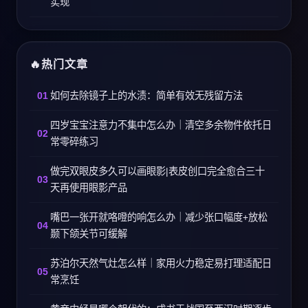
实现
热门文章
如何去除镜子上的水渍：简单有效无残留方法
四岁宝宝注意力不集中怎么办｜清空多余物件依托日
常零碎练习
做完双眼皮多久可以画眼影|表皮创口完全愈合三十
天再使用眼影产品
嘴巴一张开就咯噔的响怎么办｜减少张口幅度+放松
颞下颌关节可缓解
苏泊尔天然气灶怎么样｜家用火力稳定易打理适配日
常烹饪