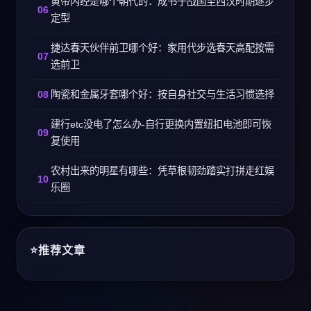
黄帝内经是哪个朝代的：成书于战国至西汉时期逐步
定型
捷达春天伙伴前卫哪个好：家用代步选春天高配按需
选前卫
陶瓷和金属牙套哪个好：按自身社交与生活习惯选择
建行etc没电了怎么办-自行更换内置纽扣电池即可恢
复使用
农村出来的明星有哪些：凭草根韧劲踏实打拼走红娱
乐圈
推荐文章