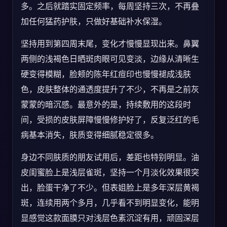
多。之后就踏实固定频率，每周坚持三次，不再叠
加任何猛药护肤，只做好基础补水保湿。
坚持用到第四周末尾，变化才慢慢显现出来。鼻翼
两侧的浅褐色日晒斑肉眼可见变淡，边缘从清晰生
硬变得模糊，脸颊的陈年红痘印也慢慢褪成浅肤
色，皮肤整体的通透度提升了不少，不再是之前灰
蒙蒙的暗沉感。最意外的是，持续敷用的这段时
间，受损的皮肤屏障慢慢修护好了，反复泛红的毛
病基本消失，肤质变得细腻稳定很多。
身边不同肤质的朋友试用后，差距也特别明显。油
皮闺蜜脸上是浅层雀斑，坚持一个月淡化效果很突
出，脸蛋干净了不少。但表姐脸上是多年深层黄褐
斑，连续用两个多月，几乎看不到明显变化，能明
显感觉这款面膜只对浅层色素沉淀有用，顽固深层