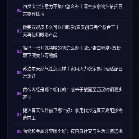
四岁宝宝注意力不集中怎么办｜清空多余物件依托日
常零碎练习
做完双眼皮多久可以画眼影|表皮创口完全愈合三十
天再使用眼影产品
嘴巴一张开就咯噔的响怎么办｜减少张口幅度+放松
颞下颌关节可缓解
苏泊尔天然气灶怎么样｜家用火力稳定易打理适配日
常烹饪
黄帝内经是哪个朝代的：成书于战国至西汉时期逐步
定型
捷达春天伙伴前卫哪个好：家用代步选春天高配按需
选前卫
陶瓷和金属牙套哪个好：按自身社交与生活习惯选择