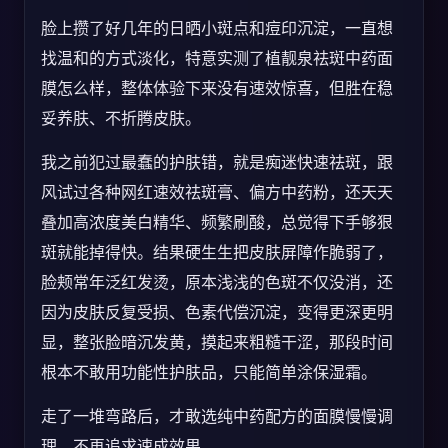
脸上攒了好几年的日晒小斑点和痘印沉淀，一直想
找温和的方式淡化，特意实测了植靓泉祛斑中药面
膜怎么样，整体体验下来没有速效惊喜，但胜在稳
妥养肤、不折腾皮肤。
我之前犯过最蠢的护肤错，就是痴迷快速祛斑，跟
风试过各种网红速效祛斑膏、偏方中药粉，还天天
叠加高浓度美白精华、频繁刷酸，总觉得下手够狠
斑就能掉得快。结果硬生生把皮肤屏障作脆弱了，
脸颊常年泛红发烫，原本浅浅的色斑不仅没消，还
因为皮肤反复受损、色素代偿沉淀，变得更深更明
显，整张脸暗沉发黄，摸起来粗糙干涩，那段时间
根本不敢用功能性护肤品，只能简单涂保湿霜。
走了一堆弯路后，才敢选纯中药配方的面膜慢慢调
理，不再追求速成效果。