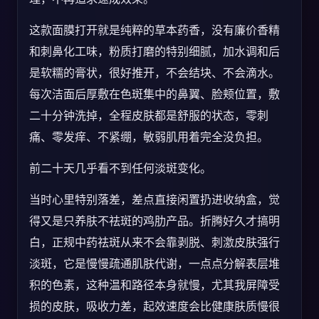
这款面膜打开就是纯粹的草本药香，没有廉价香精
和刺鼻化工味，粉质打磨的特别细腻，加水调和后
是软糯的膏状，很好推开，不会结块、不会滴水。
每次洁面后厚敷在色斑集中的鼻翼、脸颊位置，敷
二十分钟洗掉，全程皮肤都是舒服的状态，零刺
痛、零发痒、不紧绷，敏弱肌用着完全没负担。
前二十天几乎看不到任何淡斑变化。
当时心里特别落差，差点直接闲置扔进收纳盒，觉
得又是只养肤不祛斑的鸡肋产品。折腾好久才搞明
白，正规中药祛斑从来不会靠剥脱、刺激皮肤强行
淡斑，它是慢慢疏通肌肤代谢，一点点分解表层堆
积的色素，这种温和路径本身就慢，尤其我屏障受
损的皮肤，吸收力差，起效速度会比健康肤质慢很