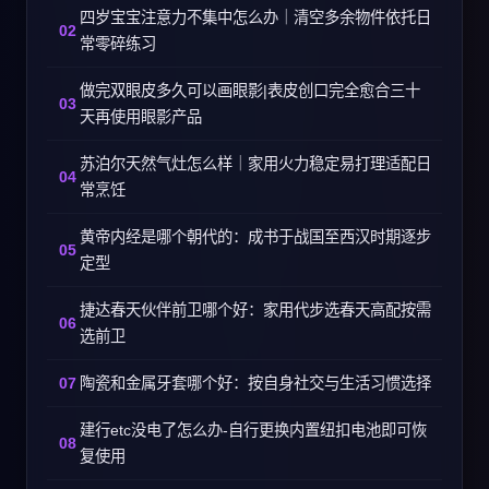
四岁宝宝注意力不集中怎么办｜清空多余物件依托日
常零碎练习
做完双眼皮多久可以画眼影|表皮创口完全愈合三十
天再使用眼影产品
苏泊尔天然气灶怎么样｜家用火力稳定易打理适配日
常烹饪
黄帝内经是哪个朝代的：成书于战国至西汉时期逐步
定型
捷达春天伙伴前卫哪个好：家用代步选春天高配按需
选前卫
陶瓷和金属牙套哪个好：按自身社交与生活习惯选择
建行etc没电了怎么办-自行更换内置纽扣电池即可恢
复使用