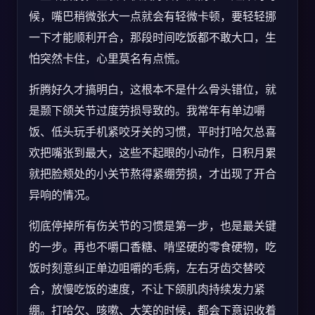
候，嘴巴稍微张大一点就会有轻微卡顿，要轻轻挪
一下才能顺利开合，那段时间吃饭都不敢大口，生
怕突然卡住，心里莫名有点慌。
折腾好久才搞明白，这根本不是什么骨头错位，就
是颞下颌关节过度劳损导致的。我常年有单边嚼
饭、低头玩手机紧咬牙关的习惯，平时打哈欠总喜
欢把嘴张到最大，这些不起眼的小动作，日积月累
就把脸颊处的小关节熬得紧绷劳损，才出现了开合
异响的情况。
彻底停掉所有伤关节的习惯是第一步，也是最关键
的一步。再也不嚼口香糖、啃坚硬的零食硬物，吃
饭时刻意纠正单边咀嚼的毛病，左右牙齿交替咬
合，放慢吃饭的速度，不让下颌肌肉持续发力紧
绷。打哈欠、咳嗽、大笑的时候，都会下意识收着