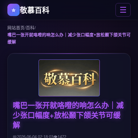
敬慕百科
☰
网站首页
/
百科
/
嘴巴一张开就咯噔的响怎么办｜减少张口幅度+放松颞下颌关节可
缓解
嘴巴一张开就咯噔的响怎么办｜减
少张口幅度+放松颞下颌关节可缓
解
2026-06-04 02:18:03
1472