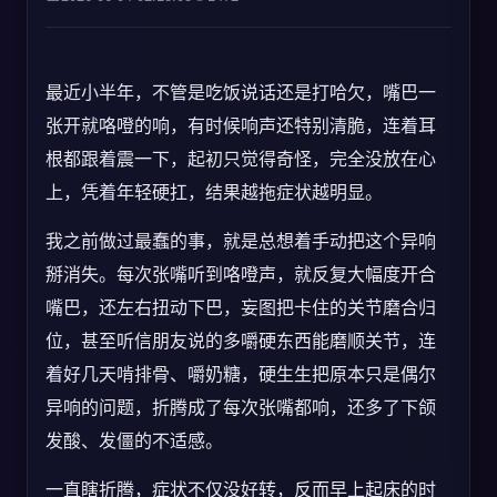
最近小半年，不管是吃饭说话还是打哈欠，嘴巴一
张开就咯噔的响，有时候响声还特别清脆，连着耳
根都跟着震一下，起初只觉得奇怪，完全没放在心
上，凭着年轻硬扛，结果越拖症状越明显。
我之前做过最蠢的事，就是总想着手动把这个异响
掰消失。每次张嘴听到咯噔声，就反复大幅度开合
嘴巴，还左右扭动下巴，妄图把卡住的关节磨合归
位，甚至听信朋友说的多嚼硬东西能磨顺关节，连
着好几天啃排骨、嚼奶糖，硬生生把原本只是偶尔
异响的问题，折腾成了每次张嘴都响，还多了下颌
发酸、发僵的不适感。
一直瞎折腾，症状不仅没好转，反而早上起床的时