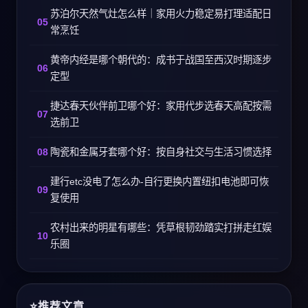
苏泊尔天然气灶怎么样｜家用火力稳定易打理适配日
常烹饪
黄帝内经是哪个朝代的：成书于战国至西汉时期逐步
定型
捷达春天伙伴前卫哪个好：家用代步选春天高配按需
选前卫
陶瓷和金属牙套哪个好：按自身社交与生活习惯选择
建行etc没电了怎么办-自行更换内置纽扣电池即可恢
复使用
农村出来的明星有哪些：凭草根韧劲踏实打拼走红娱
乐圈
推荐文章