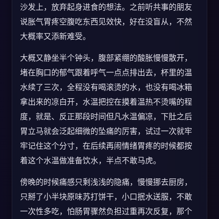
沙发上，放弃起身进食的想法。之前听共事的朋友
说胀气胃疼空腹吃东西见效快，好在没盲从，不然
大概率又添新难受。
大概又静坐半个钟头，腹部紧绷的酸胀慢慢散开，
堵在胸口的郁气跟着呼气一点点排出去，杯里的温
水续了三次，全程没有喝滚烫的水，也没有喝冰箱
拿出来的凉白开，水温把控在摸着温热不烫嘴的程
度，就是、反正那段时间但凡水温偏凉，下肚之后
胃立马就会泛起细微的坠痛的厉害，试过一次就牢
牢记住这个分寸，在后续再闹情绪胃疼的时候都按
着这个水温做准备饮水，半点不敢马虎。
傍晚的时候痛感只剩浅浅的隐痛，慢慢挪去厨房，
只掰了小半块原味苏打饼干，小口抿水送服，不敢
一次性多吃，怕肠胃骤然负担过重再次反复，那个