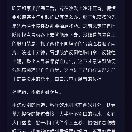
昨天和家里拌完口舌，蜷在沙发上冷汗直冒，慌慌
张张琢磨生气引起的胃疼怎么办，脑子乱糟糟的先
是凭着往年惯性胡乱翻抽屉找药。之前总觉得胃痛
随便找点胃药吞下去就能压下去，没细看包装盒上
的服用禁忌，抓了两种不同牌子的胃药连着咽了两
片，没过十分钟，胃部绞痛反倒往胸口窜，反酸往
上涌，整个人靠着靠背直喘气，这下才意识到随便
混吃药纯粹是自作自受，这也是自己自行调理之前
干的最没用的蠢事，白白加重了肠胃的负担。
药吃错，不敢再碰药片。
手边没别的备选，客厅饮水机就在两米开外，扶着
茶几慢慢的挪过去接了大半杯不烫口的温水，没有
大口猛灌，抿一小口就停个三五秒，慢慢顺着喉咙
咽下去，坐着的时候刻意把腰背挺直，不再佝偻着