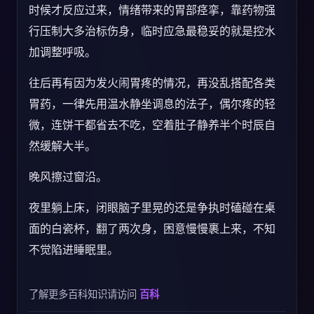
时候才反应过来，情绪带来的胃部痉挛，靠药物强
行压制大多治标伤身，临时应急最稳妥的就是控水
加调整呼吸。
往后再有因为发火闹胃疼的情况，再没乱搭配各类
胃药，一律先用温水静坐调息的法子，偶尔疼的轻
微，连饼干都省去不吃，空着肚子静养半个时辰自
然缓解大半。
晚风擦过窗沿。
夜里躺上床，闭眼脑子里晃的还是争执时磕碰在桌
面的白瓷杯，翻了两次身，困意慢慢裹上来，不知
不觉陷进睡眠里。
了解更多百科知识请访问
百科