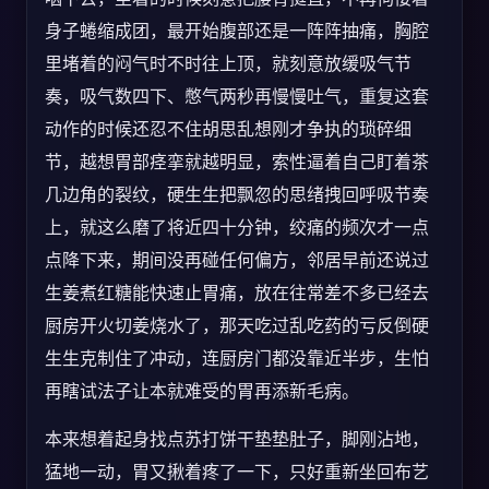
身子蜷缩成团，最开始腹部还是一阵阵抽痛，胸腔
里堵着的闷气时不时往上顶，就刻意放缓吸气节
奏，吸气数四下、憋气两秒再慢慢吐气，重复这套
动作的时候还忍不住胡思乱想刚才争执的琐碎细
节，越想胃部痉挛就越明显，索性逼着自己盯着茶
几边角的裂纹，硬生生把飘忽的思绪拽回呼吸节奏
上，就这么磨了将近四十分钟，绞痛的频次才一点
点降下来，期间没再碰任何偏方，邻居早前还说过
生姜煮红糖能快速止胃痛，放在往常差不多已经去
厨房开火切姜烧水了，那天吃过乱吃药的亏反倒硬
生生克制住了冲动，连厨房门都没靠近半步，生怕
再瞎试法子让本就难受的胃再添新毛病。
本来想着起身找点苏打饼干垫垫肚子，脚刚沾地，
猛地一动，胃又揪着疼了一下，只好重新坐回布艺