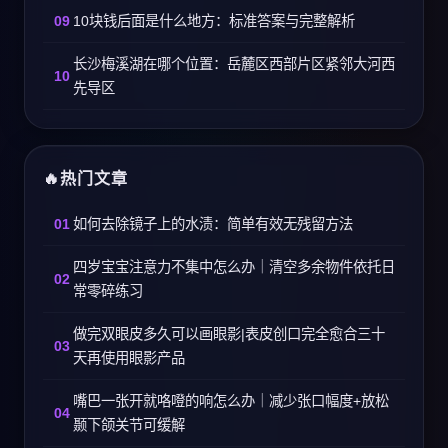
10块钱后面是什么地方：标准答案与完整解析
长沙梅溪湖在哪个位置：岳麓区西部片区紧邻大河西
先导区
热门文章
如何去除镜子上的水渍：简单有效无残留方法
四岁宝宝注意力不集中怎么办｜清空多余物件依托日
常零碎练习
做完双眼皮多久可以画眼影|表皮创口完全愈合三十
天再使用眼影产品
嘴巴一张开就咯噔的响怎么办｜减少张口幅度+放松
颞下颌关节可缓解