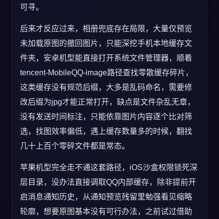
可寻。
后来才反应过来，相册兜底存在局限，大量仅预览
未加载原图的撤回图片，只能深挖手机本地缓存文
件夹，安卓机型能直接打开系统文件管理器，顺着
tencent-MobileQQ-image路径查找零散缓存碎片，
这类缓存没有规范后缀，大多是乱码命名，需要修
改后缀为jpg才能正常打开，缺点是文件杂乱无章，
没有发送时间标注，只能依靠图片内容逐个比对筛
选，找图效率偏低，遇上缓存数量多的时候，翻找
几十上百个零碎文件都是常态。
苹果机型完全走不通这套路径，iOS沙盒权限锁死深
层目录，没办法直接调取QQ内部缓存，除非提前开
启消息通知历史，从通知预览残留里勉强看见缩略
轮廓，想要原图基本没有可行办法，之前试过借助