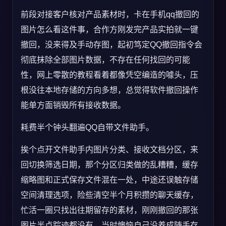
前段对接客户核对产品素材时，卡在手机qq撤回的
图片怎么看这件事，合作方刚发完产品实拍就一键
撤回，没来得及手动存图，起初笃定QQ撤回指令会
彻底抹除全部图片数据，不存在任何找回的可能
性，网上零散的教程看着都像凭空编造的噱头，压
根没往本地存储的方向多想，总觉得软件撤回操作
能单方面销毁所有接收数据。
耗费半个钟头翻遍QQ自带文件助手。
挨个点开文件助手内图片分类、接收文档分区，来
回切换筛选日期，那个分区归类做的乱糟糟，缓存
缩略图和正式保存文件混在一处，中途还误触存储
空间清理选项，险些清空半个月积攒的聊天缓存，
忙活一圈只找出往期留存的素材，刚刚撤回的那张
图片半点踪迹都没有，当时懊恼自己没养成随手存