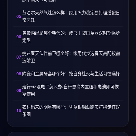
苏泊尔天然气灶怎么样｜家用火力稳定易打理适配日
常烹饪
黄帝内经是哪个朝代的：成书于战国至西汉时期逐步
定型
捷达春天伙伴前卫哪个好：家用代步选春天高配按需
选前卫
陶瓷和金属牙套哪个好：按自身社交与生活习惯选择
建行etc没电了怎么办-自行更换内置纽扣电池即可恢
复使用
农村出来的明星有哪些：凭草根韧劲踏实打拼走红娱
乐圈