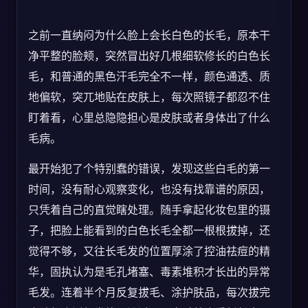
之前一直纳闷为什么脸上会长白色的长毛，原本干
净平整的脸颊，突然冒出好几根细软修长的白色长
毛，和普通的黑色汗毛完全不一样，颜色通透、质
地偏软，突兀地贴在皮肤上，每次照镜子都忍不住
盯着看，心里总隐隐担心是皮肤或者身体出了什么
毛病。
最开始犯了个特别蠢的错误，发现这些白毛的第一
时间，没有耐心观察变化，也没有找靠谱的原因，
只凭着自己的直觉瞎处理。随手拿起化妆包里的镊
子，把脸上能看到的白色长毛全都一根根拔掉，还
觉得不够，又往长毛发的位置厚涂了控油祛痘的精
华，固执认为是毛孔堵塞、毒素堆积才长出的异常
毛发。连着半个月反复拔毛、涂护肤品，每次拔完