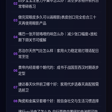
四岁宝宝注意力不集中怎么办｜清空多余物件依托日
常零碎练习
做完双眼皮多久可以画眼影|表皮创口完全愈合三十
天再使用眼影产品
嘴巴一张开就咯噔的响怎么办｜减少张口幅度+放松
颞下颌关节可缓解
苏泊尔天然气灶怎么样｜家用火力稳定易打理适配日
常烹饪
黄帝内经是哪个朝代的：成书于战国至西汉时期逐步
定型
捷达春天伙伴前卫哪个好：家用代步选春天高配按需
选前卫
陶瓷和金属牙套哪个好：按自身社交与生活习惯选择
建行etc没电了怎么办-自行更换内置纽扣电池即可恢