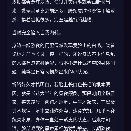
皮肤都会泛红发热，没过几天白毛就会重新长出
来，数量甚至比之前还多，脸颊皮肤也变得干燥敏
感，摸着粗糙很多，完全是越折腾越糟。
当时完全陷入自我内耗。
身边一起熬夜的闺蜜偶然发现我脸上的白毛，笑着
说她之前也长过一模一样的，还说身边不少作息乱
的人都有过这种情况，根本不是什么严重的身体问
题，纯粹是日常习惯熬出来的小状况。
折腾好久才搞明白，我脸上长白色长毛的根本原
因，就是长达大半年的昼夜颠倒。那段时间全职居
家，每天凌晨一两点才睡觉，中午才起床，三餐极
其不规律，基本靠油炸外卖、速食充饥，几乎不碰
蔬菜水果，身体一直处于透支的状态。后来才知
道，脸部毛囊的黑色素细胞特别敏感，长期熬夜、