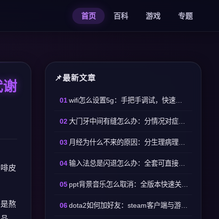
首页
百科
游戏
专题
最新文章
代谢
wifi怎么设置5g：手把手调试，快速开启高速频段
大门牙中间有缝怎么办：分情况对症处理，不用盲目正畸
月经为什么不来的原因：分生理病理，可自查可对应解决
输入法总是闪退怎么办：全套可直接落地的修复方法
咖啡皮
ppt背景音乐怎么取消：全版本快速关闭+彻底删除方法
么是熬
dota2如何加好友：steam客户端与游戏内两种完整路径
产品，