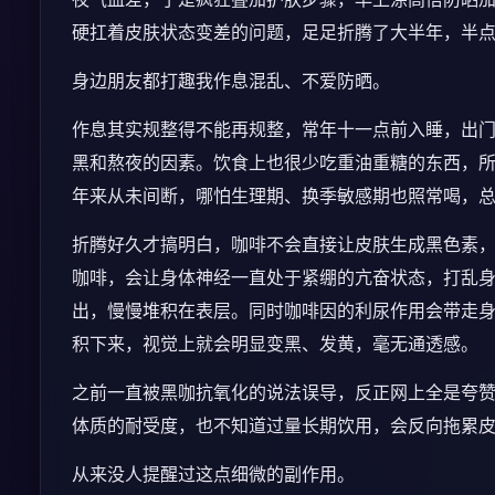
硬扛着皮肤状态变差的问题，足足折腾了大半年，半
身边朋友都打趣我作息混乱、不爱防晒。
作息其实规整得不能再规整，常年十一点前入睡，出
黑和熬夜的因素。饮食上也很少吃重油重糖的东西，
年来从未间断，哪怕生理期、换季敏感期也照常喝，
折腾好久才搞明白，咖啡不会直接让皮肤生成黑色素
咖啡，会让身体神经一直处于紧绷的亢奋状态，打乱
出，慢慢堆积在表层。同时咖啡因的利尿作用会带走
积下来，视觉上就会明显变黑、发黄，毫无通透感。
之前一直被黑咖抗氧化的说法误导，反正网上全是夸
体质的耐受度，也不知道过量长期饮用，会反向拖累
从来没人提醒过这点细微的副作用。