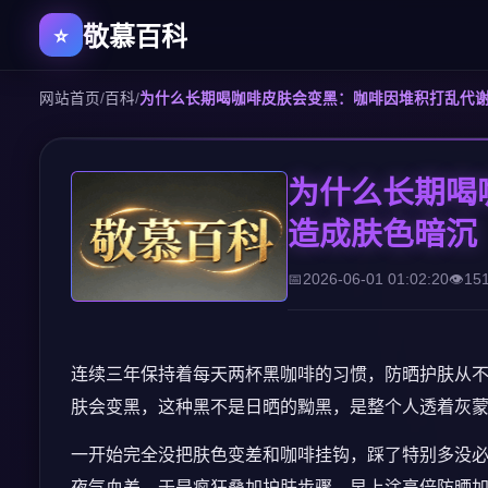
敬慕百科
网站首页
/
百科
/
为什么长期喝咖啡皮肤会变黑：咖啡因堆积打乱代
为什么长期喝
造成肤色暗沉
2026-06-01 01:02:20
15
连续三年保持着每天两杯黑咖啡的习惯，防晒护肤从
肤会变黑，这种黑不是日晒的黝黑，是整个人透着灰
一开始完全没把肤色变差和咖啡挂钩，踩了特别多没
夜气血差，于是疯狂叠加护肤步骤，早上涂高倍防晒