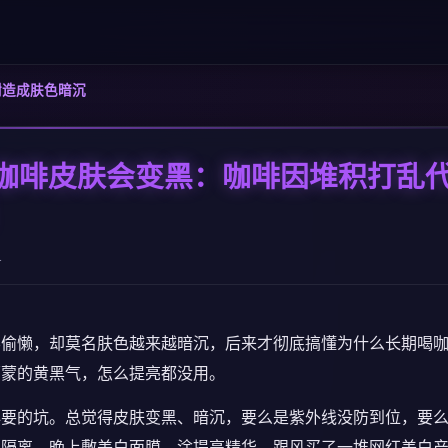
谢造成肤色暗沉
咖啡皮肤会变黑：咖啡因堆积打乱
1
不偷懒，却莫名肤色越来越暗沉，后来才彻底搞懂为什么长期喝
蒙蒙的黄黑气，怎么提亮都没用。
必要的坑。总觉得皮肤变黑、暗沉，要么是紫外线没防到位，要
加隔离，晚上敷美白面膜、涂提亮精华，跟风买了一堆网红美白