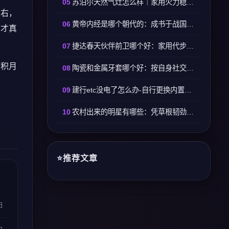
苏泊尔天然气灶怎么样｜家用火力稳定易打理适配日常烹饪
左右，
黄帝内经是哪个朝代的：成书于战国至西汉时期逐步定型
下才真
捷达春天伙伴前卫哪个好：家用代步选春天高配按需选前卫
日积月
陶瓷和金属牙套哪个好：按自身社交与生活习惯选择
建行etc没电了怎么办-自行更换内置纽扣电池即可恢复使用
农村出来的明星有哪些：凭草根韧劲踏实打拼走红娱乐圈
推荐文章
日