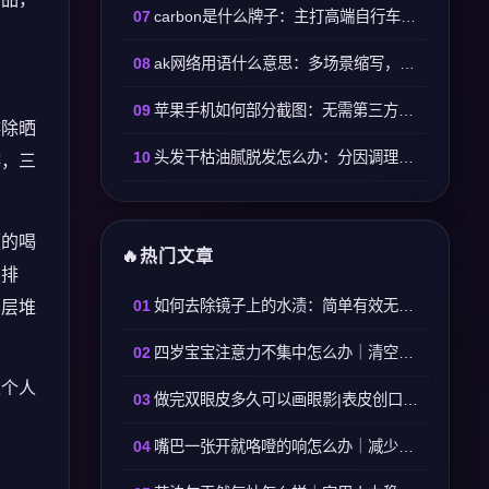
carbon是什么牌子：主打高端自行车零部件的欧美专业品牌
ak网络用语什么意思：多场景缩写，按语境精准区分
苹果手机如何部分截图：无需第三方工具，原生功能一键框选
排除晒
头发干枯油腻脱发怎么办：分因调理、精准洗护可改善
啡，三
频的喝
热门文章
常排
如何去除镜子上的水渍：简单有效无残留方法
层层堆
四岁宝宝注意力不集中怎么办｜清空多余物件依托日常零碎练习
过个人
做完双眼皮多久可以画眼影|表皮创口完全愈合三十天再使用眼影产品
嘴巴一张开就咯噔的响怎么办｜减少张口幅度+放松颞下颌关节可缓解