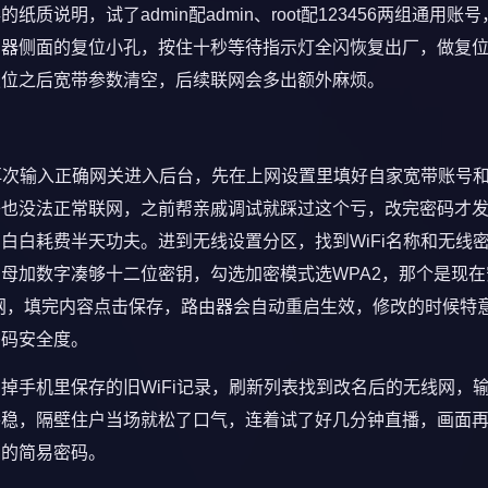
明，试了admin配admin、root配123456两组通用账号
由器侧面的复位小孔，按住十秒等待指示灯全闪恢复出厂，做复
复位之后宽带参数清空，后续联网会多出额外麻烦。
，再次输入正确网关进入后台，先在上网设置里填好自家宽带账号
络也没法正常联网，之前帮亲戚调试就踩过这个亏，改完密码才
白白耗费半天功夫。进到无线设置分区，找到WiFi名称和无线
母加数字凑够十二位密钥，勾选加密模式选WPA2，那个是现在
网，填完内容点击保存，路由器会自动重启生效，修改的时候特
密码安全度。
掉手机里保存的旧WiFi记录，刷新列表找到改名后的无线网，
平稳，隔壁住户当场就松了口气，连着试了好几分钟直播，画面
字的简易密码。