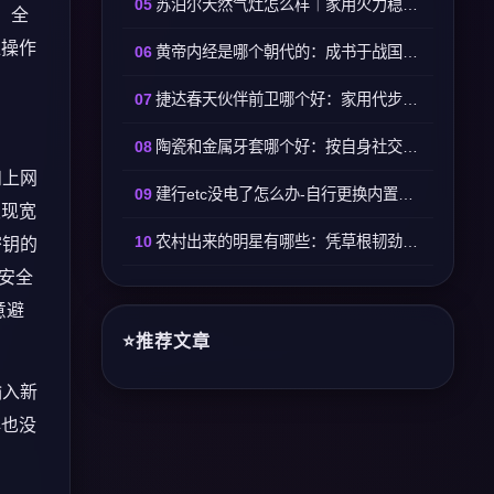
苏泊尔天然气灶怎么样｜家用火力稳定易打理适配日常烹饪
，全
位操作
黄帝内经是哪个朝代的：成书于战国至西汉时期逐步定型
捷达春天伙伴前卫哪个好：家用代步选春天高配按需选前卫
陶瓷和金属牙套哪个好：按自身社交与生活习惯选择
和上网
建行etc没电了怎么办-自行更换内置纽扣电池即可恢复使用
发现宽
农村出来的明星有哪些：凭草根韧劲踏实打拼走红娱乐圈
密钥的
安全
意避
推荐文章
输入新
再也没