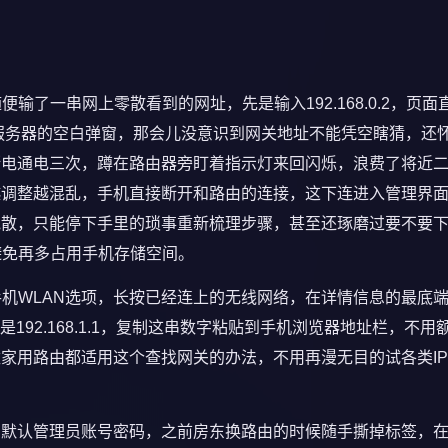
输了一串网上零散看到的网址，先是输入192.168.0.2，页面
找不到服务器的空白弹窗，那会儿没意识到网关地址不能凭空瞎猜，还
断电通电三次，蹲在路由器旁盯着指示灯来回闪烁，浪费了将近
，越调整越混乱，手机直接断开和路由的连接，这下连进入管理界
搅散，只能停下手里的琐事重新梳理步骤，甚至还琢磨过要不要
避免再多占用手机存储空间。
手机WLAN选项，长按已经连上的无线网络，在详情信息的最底
92.168.1.1，复制这串数字粘贴到手机浏览器地址栏，不用
家用路由都适用这个查找网关的办法，不用再漫无目的试各类I
，默认管理员账号密码，之前房东换路由的时候随手撕掉标签，