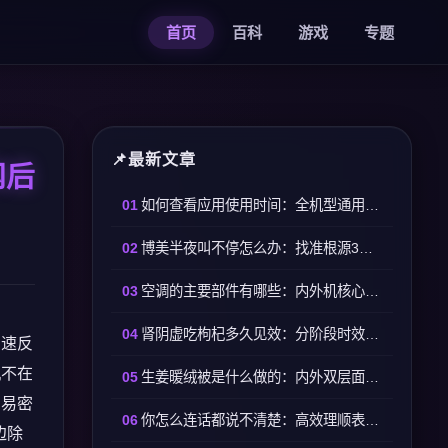
首页
百科
游戏
专题
最新文章
网后
如何查看应用使用时间：全机型通用实操方法
博美半夜叫不停怎么办：找准根源3步就能安静入睡
空调的主要部件有哪些：内外机核心组件及实用判别方法
肾阴虚吃枸杞多久见效：分阶段时效，吃法错再久也没用
网速反
机不在
生姜暖绒被是什么做的：内外双层面料+生姜纤维填充成型
简易密
你怎么连话都说不清楚：高效理顺表达的实操方法
边除