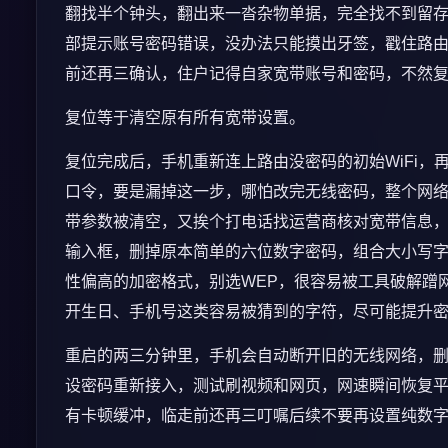
翻找半个钟头，翻出来一沓杂物单据，完全找不到留存的纸质说
部提示账号密码错误，没办法只能摸出牙签，戳住路
前还再三确认，住户记得自家宽带账号和密码，不然
复位等于清空原有所有宽带设置。
复位完成后，手机重新连上路由没密码的初始WiFi
口令，要是漏掉这一步，哪怕改完无线密码，整个网
带参数被清空，又挨个打电话找运营商核对宽带信息，
输入框，删掉原本简单的六位数字密码，组合大小写字
性偏高的加密格式，别选WEP，很容易被工具破解蹭
开生日、手机号这类容易被猜到的字符，尽可能提升
重启的两三分钟里，手机会自动断开旧的无线网络，删
设密码重新接入，测试刷视频和网页，网速瞬间恢复
有卡顿缓冲，临走前还再三叮嘱后续不要再设置纯数