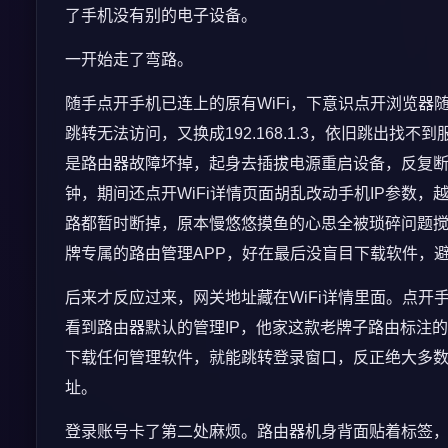
了手机没有别的电子设备。
一开始走了弯路。
随手点开手机已连上的原有WiFi，下意识点开浏览器随便
跳转无法访问，又换成192.168.1.3，依旧跳出
是路由器故障坏掉，起身去插拔电源重启设备，反复
钟，期间还点开WiFi详情页面胡乱改动手机IP参数
路都暂时断掉，原本慢悠悠摸鱼的心思全被琐碎问题
牌专属的路由管理APP，好在最后没盲目下载软件，
后来才反应过来，网关地址藏在WiFi详情里面。点开
看到路由器默认的管理IP，他家这款老牌子路由标注的是1
下载任何管理软件，就能跳转登录窗口，反正绝大多数
址。
登录账号卡了第二处麻烦。路由器机身背面贴着标签