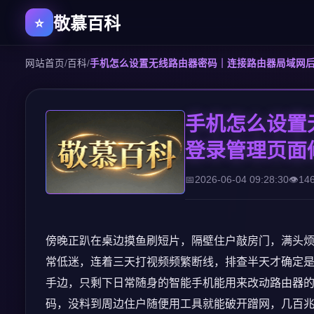
敬慕百科
网站首页
/
百科
/
手机怎么设置无线路由器密码｜连接路由器局域网
手机怎么设置
登录管理页面
2026-06-04 09:28:30
14
傍晚正趴在桌边摸鱼刷短片，隔壁住户敲房门，满头
常低迷，连着三天打视频频繁断线，排查半天才确定
手边，只剩下日常随身的智能手机能用来改动路由器
码，没料到周边住户随便用工具就能破开蹭网，几百兆