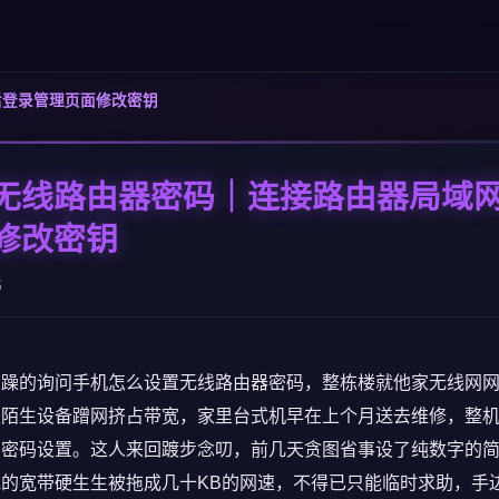
后登录管理页面修改密钥
无线路由器密码｜连接路由器局域
修改密钥
6
烦躁的询问手机怎么设置无线路由器密码，整栋楼就他家无线网
是陌生设备蹭网挤占带宽，家里台式机早在上个月送去维修，整
的密码设置。这人来回踱步念叨，前几天贪图省事设了纯数字的
的宽带硬生生被拖成几十KB的网速，不得已只能临时求助，手