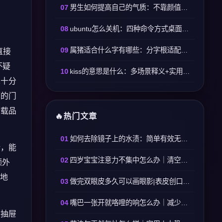
男生如何提高自己的气质：不靠颜值，靠细节塑造高级质感
ubuntu怎么关机：四种命令方式桌面终端都能用
属猪适合什么字有哪些：分字根适配，取名直接套用
直接
怀疑
kiss的意思是什么：多场景释义+实用用法全覆盖
二十分
面的门
下载品
热门文章
如何去除镜子上的水渍：简单有效无残留方法
端，能
四岁宝宝注意力不集中怎么办｜清空多余物件依托日常零碎练习
额外
P地
做完双眼皮多久可以画眼影|表皮创口完全愈合三十天再使用眼影产品
嘴巴一张开就咯噔的响怎么办｜减少张口幅度+放松颞下颌关节可缓解
在抽屉