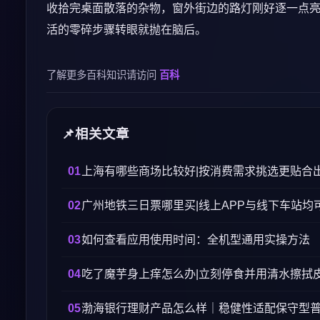
收拾完桌面散落的杂物，窗外街边的路灯刚好逐一点
活的零碎步骤转眼就抛在脑后。
了解更多百科知识请访问
百科
相关文章
上海有哪些商场比较好|按消费需求挑选更贴合
广州地铁三日票哪里买|线上APP与线下车站均
如何查看应用使用时间：全机型通用实操方法
吃了魔芋身上痒怎么办|立刻停食并用清水擦拭
渤海银行理财产品怎么样｜稳健性适配保守型